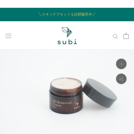
ス
キ
＼スキンケアセットも好評販売中／
ッ
プ
し
て
コ
ン
テ
ン
ツ
に
移
動
す
る